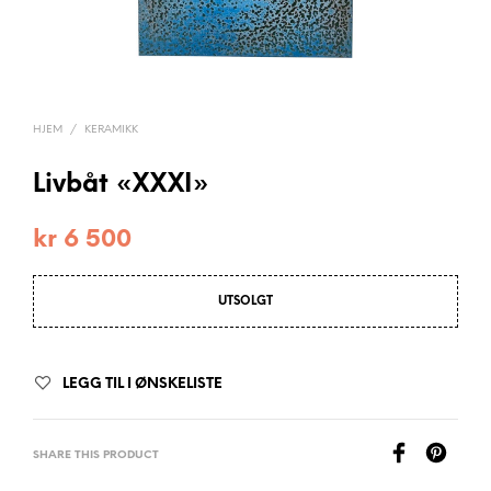
HJEM
/
KERAMIKK
Livbåt «XXXI»
kr
6 500
UTSOLGT
LEGG TIL I ØNSKELISTE
SHARE THIS PRODUCT