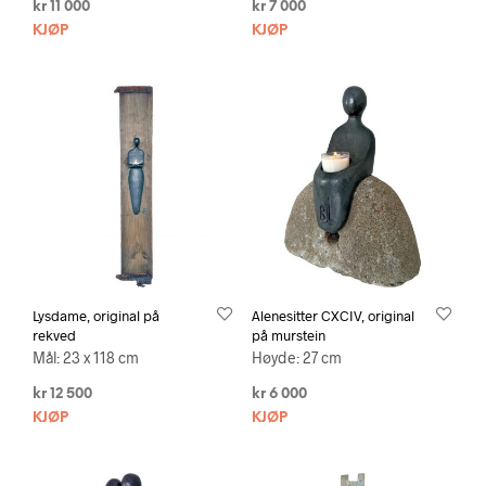
kr
11 000
kr
7 000
KJØP
KJØP
Lysdame, original på
Alenesitter CXCIV, original
rekved
på murstein
Mål: 23 x 118 cm
Høyde: 27 cm
kr
12 500
kr
6 000
KJØP
KJØP