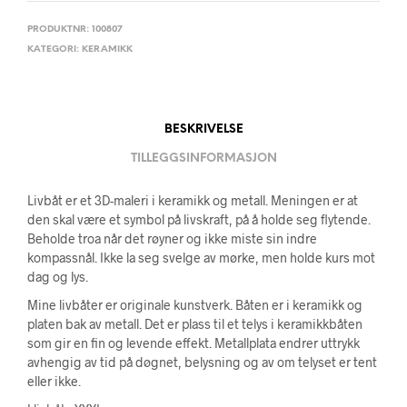
PRODUKTNR:
100807
KATEGORI:
KERAMIKK
BESKRIVELSE
TILLEGGSINFORMASJON
Livbåt er et 3D-maleri i keramikk og metall. Meningen er at
den skal være et symbol på livskraft, på å holde seg flytende.
Beholde troa når det røyner og ikke miste sin indre
kompassnål. Ikke la seg svelge av mørke, men holde kurs mot
dag og lys.
Mine livbåter er originale kunstverk. Båten er i keramikk og
platen bak av metall. Det er plass til et telys i keramikkbåten
som gir en fin og levende effekt. Metallplata endrer uttrykk
avhengig av tid på døgnet, belysning og av om telyset er tent
eller ikke.