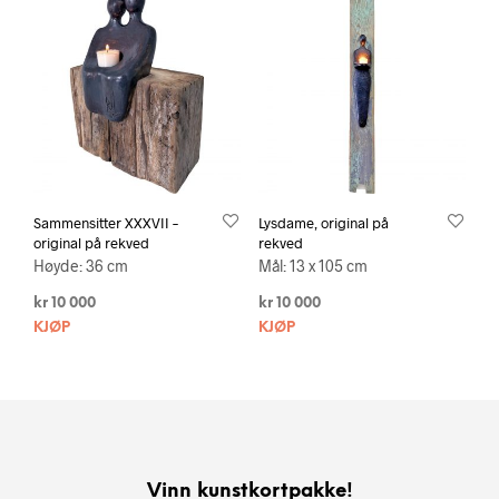
Sammensitter XXXVII –
Lysdame, original på
original på rekved
rekved
Høyde: 36 cm
Mål: 13 x 105 cm
kr
10 000
kr
10 000
KJØP
KJØP
Vinn kunstkortpakke!