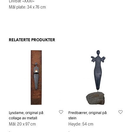
Llivbåt «XXXI»
Mål plate: 34 x 76 cm
RELATERTE PRODUKTER
Lysdame, original på
Fredbærer, original på
collage av metall
stein
Mål: 20 x 97 cm
Høyde: 54 cm