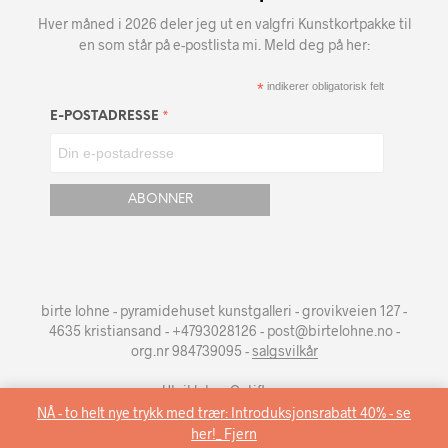
Hver måned i 2026 deler jeg ut en valgfri Kunstkortpakke til
en som står på e-postlista mi. Meld deg på her:
*
indikerer obligatorisk felt
*
E-POSTADRESSE
birte lohne - pyramidehuset kunstgalleri - grovikveien 127 -
4635 kristiansand - +4793028126 - post@birtelohne.no -
org.nr 984739095 -
salgsvilkår
Utviklet av
Optiflow
.
NÅ - to helt nye trykk med trær: Introduksjonsrabatt 40% - se
her!_
Fjern