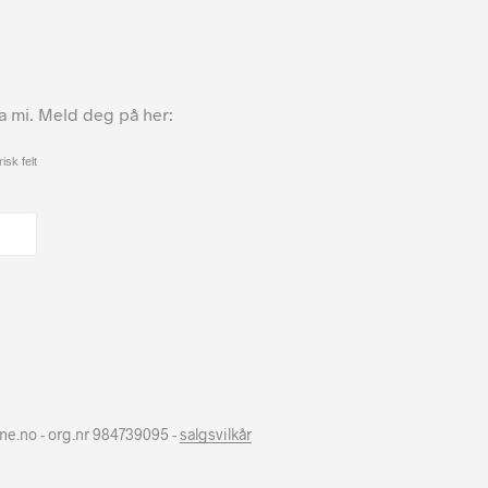
ta mi. Meld deg på her:
isk felt
hne.no - org.nr 984739095 -
salgsvilkår