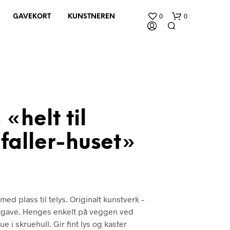
0
0
GAVEKORT
KUNSTNEREN
 «helt til
faller-huset»
D
U
H
A
R
I
med plass til telys. Originalt kunstverk –
N
G
utgave. Henges enkelt på veggen ved
E
e i skruehull. Gir fint lys og kaster
N