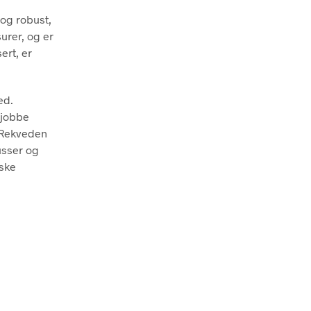
 og robust,
urer, og er
ert, er
ed.
 jobbe
. Rekveden
usser og
iske