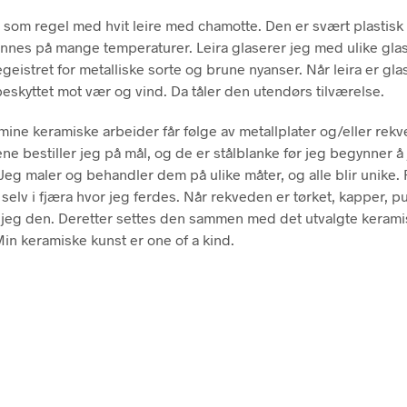
 som regel med hvit leire med chamotte. Den er svært plastisk
nnes på mange temperaturer. Leira glaserer jeg med ulike glas
geistret for metalliske sorte og brune nyanser. Når leira er glas
eskyttet mot vær og vind. Da tåler den utendørs tilværelse.
ine keramiske arbeider får følge av metallplater og/eller rekv
ene bestiller jeg på mål, og de er stålblanke før jeg begynner å
eg maler og behandler dem på ulike måter, og alle blir unike
 selv i fjæra hvor jeg ferdes. Når rekveden er tørket, kapper, p
jeg den. Deretter settes den sammen med det utvalgte keram
Min keramiske kunst er one of a kind.