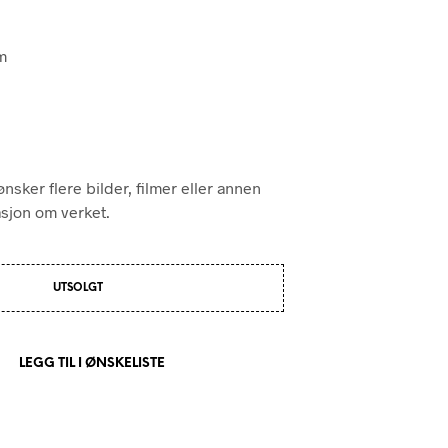
P
R
O
m
D
U
K
T
E
R
I
nsker flere bilder, filmer eller annen
H
asjon om verket.
A
N
D
L
UTSOLGT
E
K
U
R
LEGG TIL I ØNSKELISTE
V
E
N
.