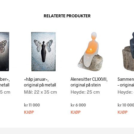
RELATERTE PRODUKTER
ber»,
«håp januar»,
Alenesitter CLXXVII,
Sammensi
metall
original på metall
original på stein
– origina
35 cm
Mål: 22 x 35 cm
Høyde: 25 cm
Høyde: 
kr
11 000
kr
6 000
kr
10 00
KJØP
KJØP
KJØP