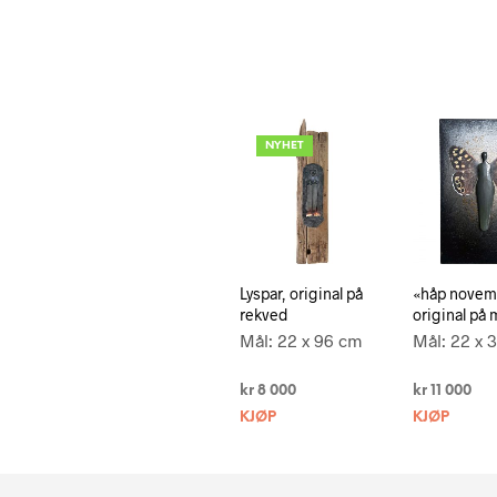
NYHET
Lyspar, original på
«håp novem
rekved
original på 
Mål: 22 x 96 cm
Mål: 22 x 
kr
8 000
kr
11 000
KJØP
KJØP