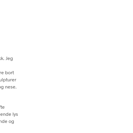
kk. Jeg
re bort
ulpturer
 og nese.
fte
vende lys
ende og