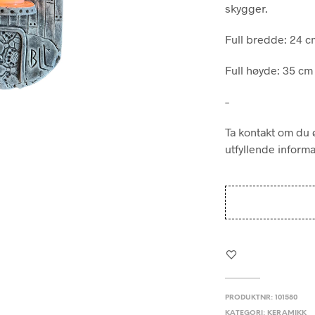
skygger.
Full bredde: 24 c
Full høyde: 35 cm
–
Ta kontakt om du ø
utfyllende inform
PRODUKTNR:
101580
KATEGORI:
KERAMIKK