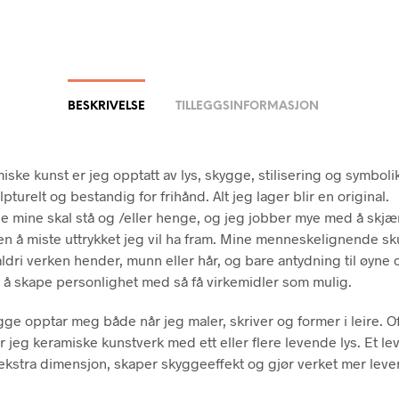
BESKRIVELSE
TILLEGGSINFORMASJON
iske kunst er jeg opptatt av lys, skygge, stilisering og symboli
pturelt og bestandig for frihånd. Alt jeg lager blir en original.
e mine skal stå og /eller henge, og jeg jobber mye med å skjæ
ten å miste uttrykket jeg vil ha fram. Mine menneskelignende sk
 aldri verken hender, munn eller hår, og bare antydning til øyne
 å skape personlighet med så få virkemidler som mulig.
gge opptar meg både når jeg maler, skriver og former i leire. O
 jeg keramiske kunstverk med ett eller flere levende lys. Et le
n ekstra dimensjon, skaper skyggeeffekt og gjør verket mer lev