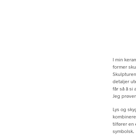
I min keram
former skul
Skulpturen
detaljer u
får så å si
Jeg prøver
Lys og sky
kombinerer
tilfører e
symbolsk.