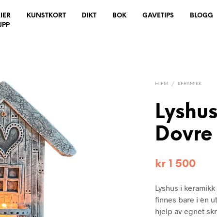
IER
KUNSTKORT
DIKT
BOK
GAVETIPS
BLOGG
UPP
HJEM
/
KERAMIKK
Lyshus
Dovre 
kr
1 500
Lyshus i keramikk 
finnes bare i èn 
hjelp av egnet skru