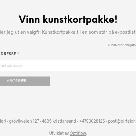
Vinn kunstkortpakke!
r jeg ut en valgfri Kunstkortpakke til en som står på e-postlis
*
indikerer obligator
*
ADRESSE
leri - grovikveien 127 - 4635 kristiansand - +4793028126 - post@birtelo
Utviklet av
Optiflow
.