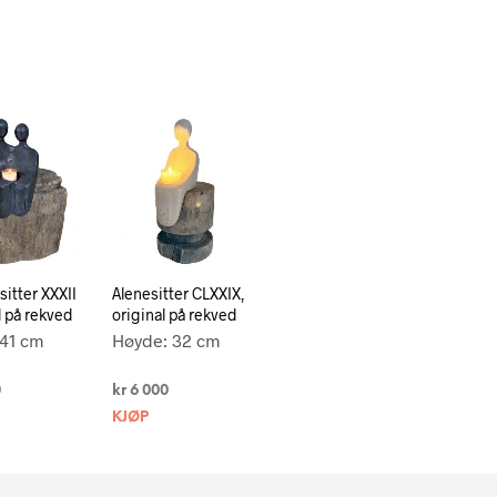
tter XXXII
Alenesitter CLXXIX,
l på rekved
original på rekved
41 cm
Høyde: 32 cm
0
kr
6 000
KJØP