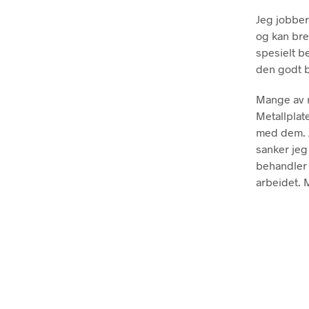
Jeg jobber
og kan bre
spesielt be
den godt b
Mange av m
Metallplat
med dem. J
sanker jeg
behandler 
arbeidet. 