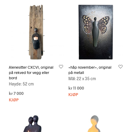
Alenesitter CXCVI, original
«håp november», original
på rekved for vegg eller
på metall
bord
Mål: 22 x 35 cm
Høyde: 52 cm
kr
11 000
kr
7 000
KJØP
KJØP