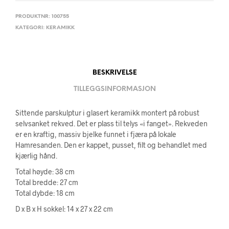
PRODUKTNR:
100755
KATEGORI:
KERAMIKK
BESKRIVELSE
TILLEGGSINFORMASJON
Sittende parskulptur i glasert keramikk montert på robust
selvsanket rekved. Det er plass til telys «i fanget». Rekveden
er en kraftig, massiv bjelke funnet i fjæra på lokale
Hamresanden. Den er kappet, pusset, filt og behandlet med
kjærlig hånd.
Total høyde: 38 cm
Total bredde: 27 cm
Total dybde: 18 cm
D x B x H sokkel: 14 x 27 x 22 cm