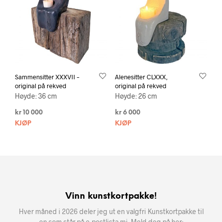
Sammensitter XXXVII –
Alenesitter CLXXX,
original på rekved
original på rekved
Høyde: 36 cm
Høyde: 26 cm
kr
10 000
kr
6 000
KJØP
KJØP
Vinn kunstkortpakke!
Hver måned i 2026 deler jeg ut en valgfri Kunstkortpakke til
en som står på e-postlista mi. Meld deg på her: