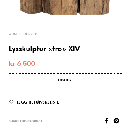
HJEM
/
KERAMIKK
Lysskulptur «tro» XIV
kr
6 500
UTSOLGT
LEGG TIL I ØNSKELISTE
SHARE THIS PRODUCT