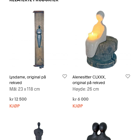
RELATERTE PRODUKTER
Lysdame, original på
Alenesitter CLXXX,
rekved
original på rekved
Mål: 23 x 118 cm
Høyde: 26 cm
kr
12 500
kr
6 000
KJØP
KJØP