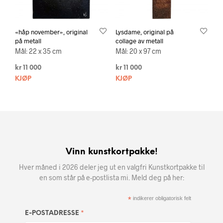
«håp november», original
Lysdame, original på
på metall
collage av metall
Mål: 22 x 35 cm
Mål: 20 x 97 cm
kr
11 000
kr
11 000
KJØP
KJØP
Vinn kunstkortpakke!
Hver måned i 2026 deler jeg ut en valgfri Kunstkortpakke til
en som står på e-postlista mi. Meld deg på her:
*
indikerer obligatorisk felt
*
E-POSTADRESSE