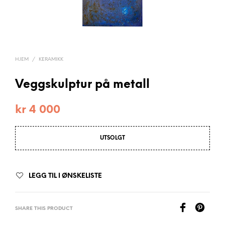
HJEM
/
KERAMIKK
Veggskulptur på metall
kr
4 000
UTSOLGT
LEGG TIL I ØNSKELISTE
SHARE THIS PRODUCT