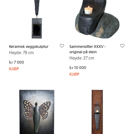
Keramisk veggskulptur
Sammensitter XXXV –
original på stein
Høyde: 79 cm
Høyde: 27 cm
kr
7 000
kr
10 000
KJØP
KJØP