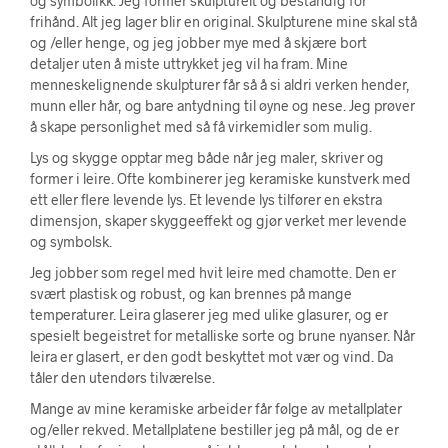
og symbolikk. Jeg former skulpturelt og bestandig for
frihånd. Alt jeg lager blir en original. Skulpturene mine skal stå
og /eller henge, og jeg jobber mye med å skjære bort
detaljer uten å miste uttrykket jeg vil ha fram. Mine
menneskelignende skulpturer får så å si aldri verken hender,
munn eller hår, og bare antydning til øyne og nese. Jeg prøver
å skape personlighet med så få virkemidler som mulig.
Lys og skygge opptar meg både når jeg maler, skriver og
former i leire. Ofte kombinerer jeg keramiske kunstverk med
ett eller flere levende lys. Et levende lys tilfører en ekstra
dimensjon, skaper skyggeeffekt og gjør verket mer levende
og symbolsk.
Jeg jobber som regel med hvit leire med chamotte. Den er
svært plastisk og robust, og kan brennes på mange
temperaturer. Leira glaserer jeg med ulike glasurer, og er
spesielt begeistret for metalliske sorte og brune nyanser. Når
leira er glasert, er den godt beskyttet mot vær og vind. Da
tåler den utendørs tilværelse.
Mange av mine keramiske arbeider får følge av metallplater
og/eller rekved. Metallplatene bestiller jeg på mål, og de er