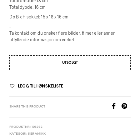
Total bredde: 18 cm
Total dybde: 16 cm
D x B x H sokkel: 15 x 18 x 16 cm
–
Ta kontakt om du ønsker flere bilder, filmer eller annen
utfyllende informasjon om verket.
UTSOLGT
LEGG TIL I ØNSKELISTE
SHARE THIS PRODUCT
PRODUKTNR:
103292
KATEGORI:
KERAMIKK