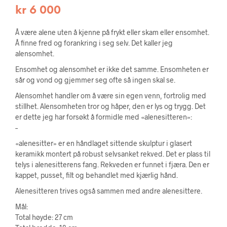
kr
6 000
Å være alene uten å kjenne på frykt eller skam eller ensomhet.
Å finne fred og forankring i seg selv. Det kaller jeg
alensomhet.
Ensomhet og alensomhet er ikke det samme. Ensomheten er
sår og vond og gjemmer seg ofte så ingen skal se.
Alensomhet handler om å være sin egen venn, fortrolig med
stillhet. Alensomheten tror og håper, den er lys og trygg. Det
er dette jeg har forsøkt å formidle med «alenesitteren»:
–
«alenesitter» er en håndlaget sittende skulptur i glasert
keramikk montert på robust selvsanket rekved. Det er plass til
telys i alenesitterens fang. Rekveden er funnet i fjæra. Den er
kappet, pusset, filt og behandlet med kjærlig hånd.
Alenesitteren trives også sammen med andre alenesittere.
Mål:
Total høyde: 27 cm