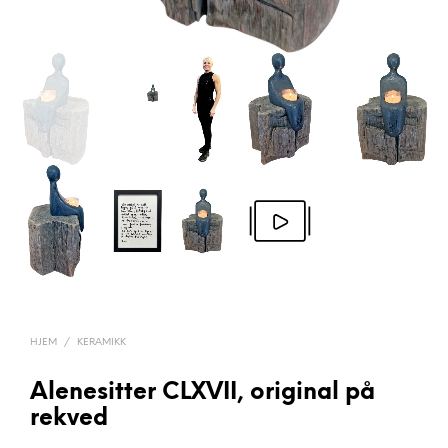
HJEM
/
KERAMIKK
Alenesitter CLXVII, original på
rekved