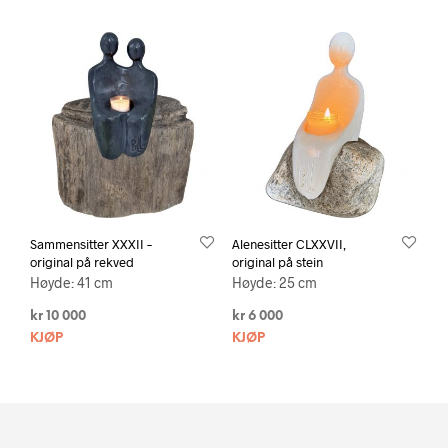
Sammensitter XXXII –
Alenesitter CLXXVII,
original på rekved
original på stein
Høyde: 41 cm
Høyde: 25 cm
kr
10 000
kr
6 000
KJØP
KJØP