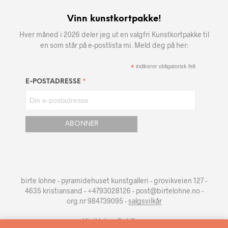
Vinn kunstkortpakke!
Hver måned i 2026 deler jeg ut en valgfri Kunstkortpakke til
en som står på e-postlista mi. Meld deg på her:
*
indikerer obligatorisk felt
*
E-POSTADRESSE
birte lohne - pyramidehuset kunstgalleri - grovikveien 127 -
4635 kristiansand - +4793028126 - post@birtelohne.no -
org.nr 984739095 -
salgsvilkår
Utviklet av
Optiflow
.