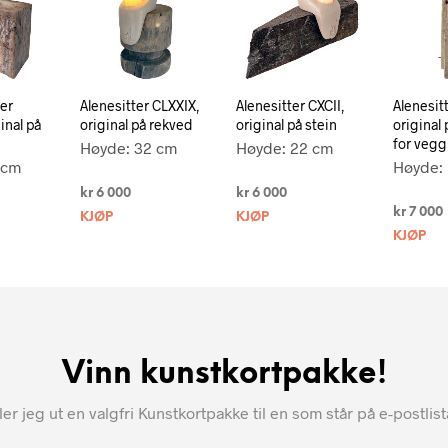
er
Alenesitter CLXXIX,
Alenesitter CXCII,
Alenesit
inal på
original på rekved
original på stein
original
for vegg
Høyde: 32 cm
Høyde: 22 cm
 cm
Høyde:
kr
6 000
kr
6 000
kr
7 000
KJØP
KJØP
KJØP
Vinn kunstkortpakke!
r jeg ut en valgfri Kunstkortpakke til en som står på e-postlis