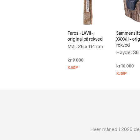
Faros «LXVII»,
Sammensitt
original på rekved
XXXVII – orig
rekved
Mål: 26 x 114 cm
Høyde: 36
kr
9 000
kr
10 000
KJØP
KJØP
Hver måned i 2026 dele