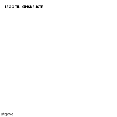
P
LEGG TIL I ØNSKELISTE
R
O
D
U
K
T
E
R
I
H
A
N
D
L
E
K
U
R
V
E
N
.
n utgave.