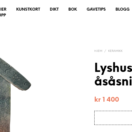
IER
KUNSTKORT
DIKT
BOK
GAVETIPS
BLOGG
UPP
HJEM
/
KERAMIKK
Lyshus
åsåsni
kr
1 400