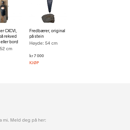
ter CXCVI,
Fredbærer, original
 på rekved
på stein
 eller bord
Høyde: 54 cm
 52 cm
kr
7 000
KJØP
ta mi. Meld deg på her: