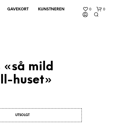
0
0
GAVEKORT
KUNSTNEREN
 «så mild
ll-huset»
D
U
H
A
R
I
N
UTSOLGT
G
E
N