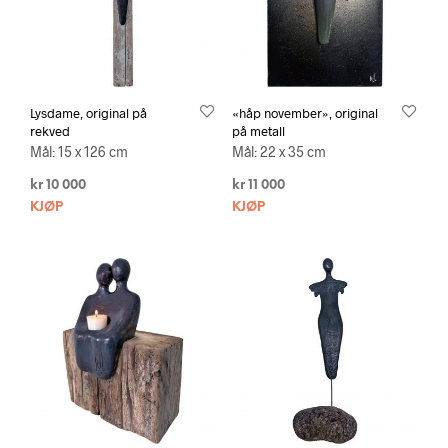
Lysdame, original på
«håp november», original
rekved
på metall
Mål: 15 x 126 cm
Mål: 22 x 35 cm
kr
10 000
kr
11 000
KJØP
KJØP