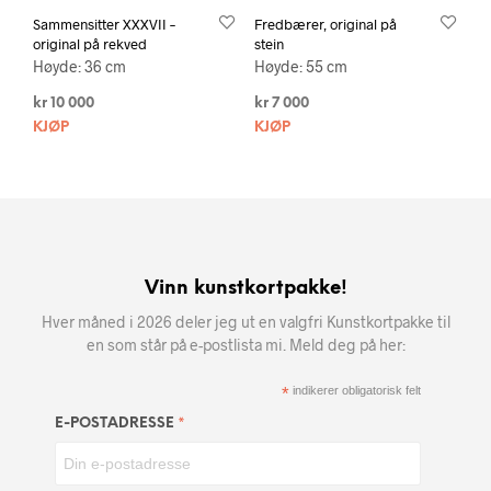
Sammensitter XXXVII –
Fredbærer, original på
original på rekved
stein
Høyde: 36 cm
Høyde: 55 cm
kr
10 000
kr
7 000
KJØP
KJØP
Vinn kunstkortpakke!
Hver måned i 2026 deler jeg ut en valgfri Kunstkortpakke til
en som står på e-postlista mi. Meld deg på her:
*
indikerer obligatorisk felt
*
E-POSTADRESSE