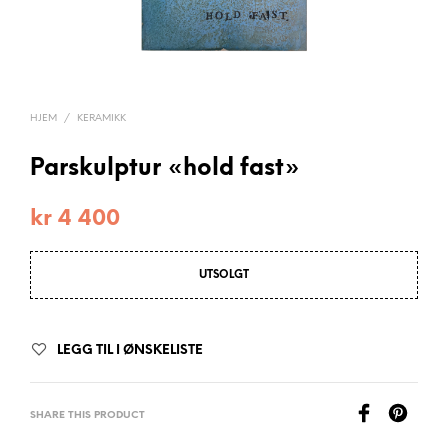
HJEM
/
KERAMIKK
Parskulptur «hold fast»
kr
4 400
UTSOLGT
LEGG TIL I ØNSKELISTE
SHARE THIS PRODUCT