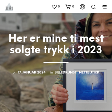
0
0
Her er mine ti mest
solgte trykk i 2023
on
in
,
17. JANUAR 2024
BILLEDKUNST
NETTBUTIKK