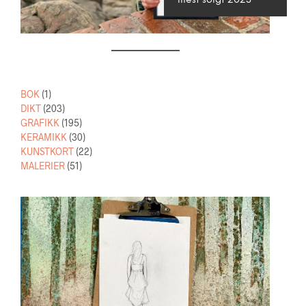
mest solgt 2023
1
BOK
1
PRODUKT
203
DIKT
203
PRODUKTER
195
GRAFIKK
195
PRODUKTER
30
KERAMIKK
30
PRODUKTER
22
KUNSTKORT
22
51
PRODUKTER
MALERIER
51
PRODUKTER