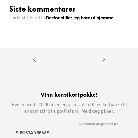
Siste kommentarer
Linda M. Elstad
til
Derfor stiller jeg bare ut hjemme
Vinn kunstkortpakke!
Hver måned i 2026 deler jeg ut en valgfri Kunstkortpakke til
en som står på e-postlista mi. Meld deg på her:
*
indikerer obligatorisk felt
*
E-POSTADRESSE