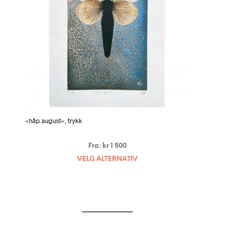
«håp august», trykk
Fra:
kr
1 500
VELG ALTERNATIV