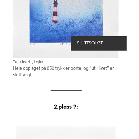
SLUTTSOLGT
“ut i livet”, trykk
Hele opplaget på 250 trykk er borte, og “ut i livet” er
sluttsolgt
2.plass ?: