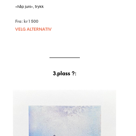
«håp juni», trykk
Fra:
kr
1 500
VELG ALTERNATIV
3.plass ?: