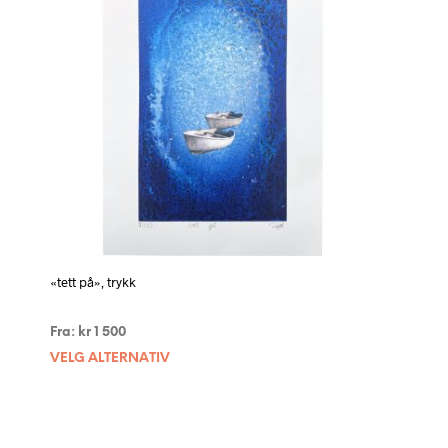
«tett på», trykk
Fra:
kr
1 500
VELG ALTERNATIV