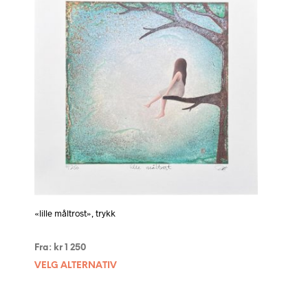
«lille måltrost», trykk
Fra:
kr
1 250
VELG ALTERNATIV