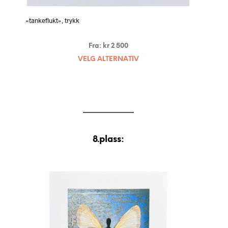
«tankeflukt», trykk
Fra:
kr
2 500
VELG ALTERNATIV
8.plass: